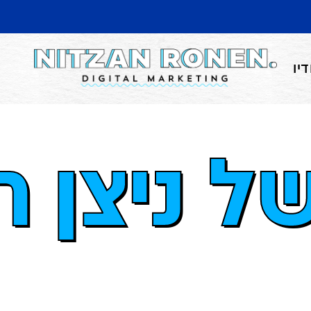
יו
ל ניצן רו