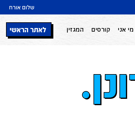
שלום אורח
לאתר הראשי
מי אני
קורסים
המגזין
נן.