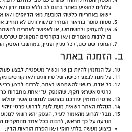
עלולים להופיע באתר בתום לב וללא כוונת זדון ו/א
יישאו באחריות כלשהי הנובעת מאי הדיוקים ו/או או
טעות סופר בתיאור המחירים/שירותים לא תחייב א
אין להעתיק ולהשתמש, או לאפשר לאחרים להשתמש
בו לרבות מאמרים ו/או בקורסים המקוונים שנרכשו
המועד שנרשם, לכל עניין ועניין, במחשבי העסק הו
ב. הזמנה באתר
על המזמין להיות בן 18 וכשיר משפטית לבצע פעולות מחייבות.
על מנת לבצע רכישה של שירותים ו/או קורסים מקו
כל אדם, רשאי להשתמש באתר, לרבות לבצע רכישות
כרטיס אשראי תקף, שהונפק ע”י אחת מחברות כרטי
פרטי המזמין יעודכנו בהתאם לנתונים אשר ימולאו 
הנהלת האתר רשאית מעת לעת לדרוש פרטי זיהוי נ
מבלי לגרוע מהאמור לעיל, העסק יהא רשאי למנוע 
הודעה על כך מראש, לרבות בכל אחד מהמקרים הב
ביצוע מעשה בלתי חוקי ו/או הפרת הוראות הדין;