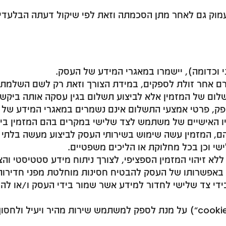
מוק גם לאחר מתן הסכמתה וזאת לפי שיקול דעתה הבלעדי 
י וכדומה), יישמרו במאגרי המידע של העסק.
ורם אחר זולת לספקים, במידת הצורך וזאת רק לשם השלמת
ם של המזמין אלא לביצוע תשלום בגין עסקה אותה ביקש ה
ספק, פרטי אמצעי התשלום אינם נשמרים במאגרי המידע של 
ו האישיים של משתמש לצד שלישי במקרים בהם המזמין ביצ
ם, המזמין עשה שימוש בשירותי העסק לביצוע מעשה בלתי ח
שי וכן בכל מחלוקת או הליכים משפטיים.
א זיהוי המזמין הספציפי, לצורך ניתוח מידע סטטיסטי והצג
 באפשרותו של העסק להבטיח חסינות מוחלטת מפני חדירו
 בידי צד שלישי לחדור למידע אשר שמור בידי העסק ו/או ל
העסק יהא רשאית לעשות שימוש ב – “עוגיות” (“cookies”) על מנת לספק למשתמש שירות