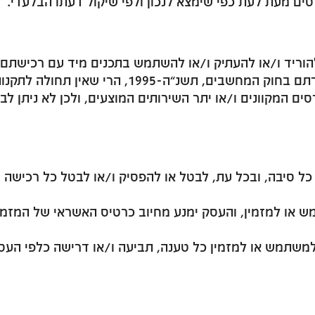
ים מעת לעת כפי שימצא לנכון ולפי שיקול דעתו הבלעדי.
הוריד ו/או להעתיק ו/או להשתמש בתכנים מיד עם רכישתם, 
המקוונים מהווים “חומר מחשב” ו/או “מידע” כהגדרתם בחוק ה
ישת הקורסים המקוונים ו/או יתר השירותים המוצעים, ולכן לא נית
ל סיבה, ובכל עת, לבטל או להפסיק ו/או לבטל כל רכישה ו/
 או למזמין, והעסק ימנע מחיוב כרטיס האשראי של המזמין
משתמש או למזמין כל טענה, תביעה ו/או דרישה כלפי העסק